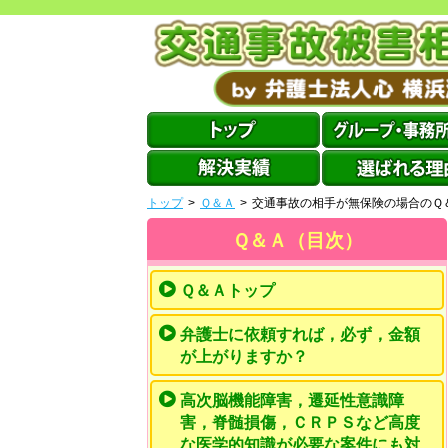
トップ
>
Ｑ＆Ａ
>
交通事故の相手が無保険の場合のＱ
Ｑ＆Ａ（目次）
Ｑ＆Ａトップ
弁護士に依頼すれば，必ず，金額
が上がりますか？
高次脳機能障害，遷延性意識障
害，脊髄損傷，ＣＲＰＳなど高度
な医学的知識が必要な案件にも対